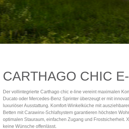
CARTHAGO CHIC E-
Der vollintegrierte Carthago chic e-line vereint maximalen K
Ducato oder Mercedes-Benz Sprinter überzeugt er mit innov
luxuriöser Ausstattung. Komfort-Winkelküche mit ausziehba
Betten mit Carawinx-Schlafsystem garantieren höchsten Wohnk
optimalen Stauraum, einfachen Zugang und Frostsicherheit. X
keine Wünsche offenlässt.