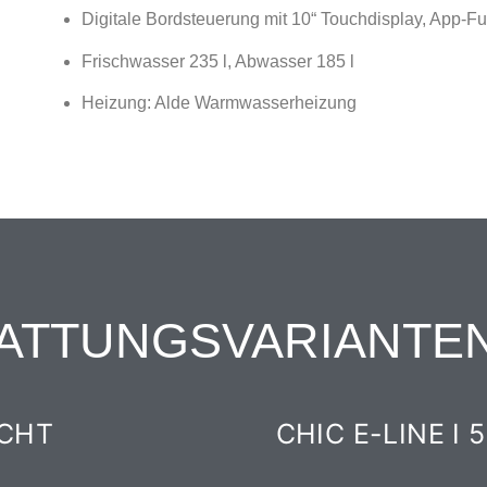
Digitale Bordsteuerung mit 10“ Touchdisplay, App-
Frischwasser 235 l, Abwasser 185 l
Heizung: Alde Warmwasserheizung
ATTUNGSVARIANTE
ICHT
CHIC E-LINE I 