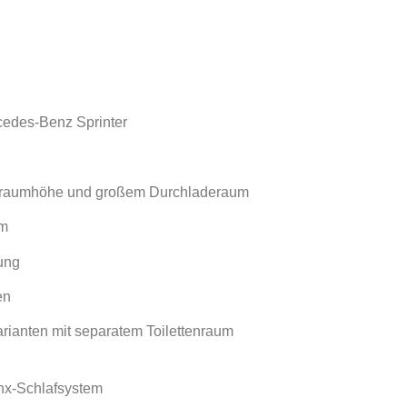
rcedes-Benz Sprinter
tauraumhöhe und großem Durchladeraum
cm
ung
en
ianten mit separatem Toilettenraum
inx-Schlafsystem