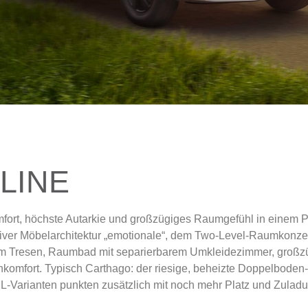
LINE
omfort, höchste Autarkie und großzügiges Raumgefühl in einem 
ativer Möbelarchitektur „emotionale“, dem Two-Level-Raumkon
rem Tresen, Raumbad mit separierbarem Umkleidezimmer, großzü
omfort. Typisch Carthago: der riesige, beheizte Doppelboden-K
L-Varianten punkten zusätzlich mit noch mehr Platz und Zuladun